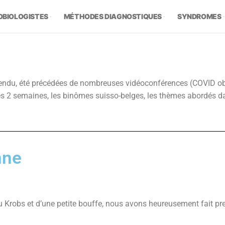
OBIOLOGISTES
MÉTHODES DIAGNOSTIQUES
SYNDROMES
endu, été précédées de nombreuses vidéoconférences (COVID obli
s 2 semaines, les binômes suisso-belges, les thèmes abordés dan
nne
jeu Krobs et d’une petite bouffe, nous avons heureusement fait 