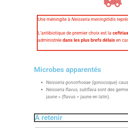
Une méningite à
Neisseria meningitidis
repré
L’antibiotique de premier choix est la
c
eftria
administrée
dans les plus brefs délais
en cas
Microbes apparentés
Neisseria gonorrhoeae (
gonocoque) causan
Neisseria flavus, subflava
sont des germe
jaune » (flavus = jaune en latin).
A retenir