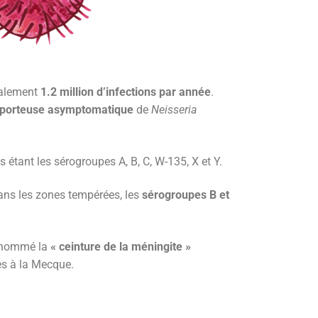
balement
1.2 million d’infections par année
.
porteuse asymptomatique
de
Neisseria
ts étant les sérogroupes A, B, C, W-135, X et Y.
Dans les zones tempérées, les
sérogroupes B et
, nommé la
« ceinture de la méningite »
es à la Mecque.