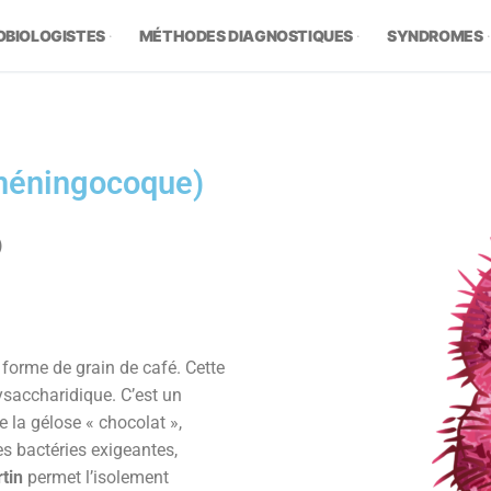
OBIOLOGISTES
MÉTHODES DIAGNOSTIQUES
SYNDROMES
(méningocoque)
)
n forme de grain de café. Cette
saccharidique. C’est un
e la gélose « chocolat »,
es bactéries exigeantes,
rtin
permet l’isolement