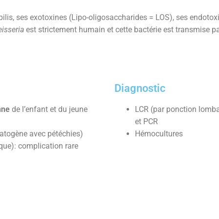
pilis, ses exotoxines (Lipo-oligosaccharides = LOS), ses endoto
isseria
est strictement humain et cette bactérie est transmise pa
Diagnostic
nne
de l’enfant et du jeune
LCR (par ponction lombai
et PCR
atogène avec pétéchies)
Hémocultures
ue): complication rare