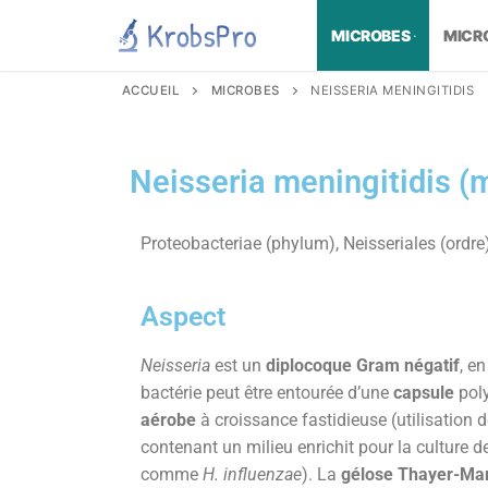
MICROBES
MICR
ACCUEIL
MICROBES
NEISSERIA MENINGITIDIS
Neisseria meningitidis 
Proteobacteriae (phylum), Neisseriales (ordre
Aspect
Neisseria
est un
diplocoque
Gram négatif
, e
bactérie peut être entourée d’une
capsule
poly
aérobe
à croissance fastidieuse (utilisation d
contenant un milieu enrichit pour la culture d
comme
H. influenzae
). La
gélose Thayer-Ma