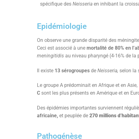
spécifique des
Neisseria
en inhibant la croiss
Epidémiologie
On observe une grande disparité des méningit
Ceci est associé à une
mortalité de 80% en l’
meningitidis
au niveau pharyngé (4-16% de la p
Il existe
13 sérogroupes
de
Neisseria,
selon la
Le groupe A prédominait en Afrique et en Asie,
C
sont les plus présents en Amérique et en Eu
Des épidémies importantes surviennent réguliè
africaine,
et peuplée de
270 millions d’habita
Pathogénèse