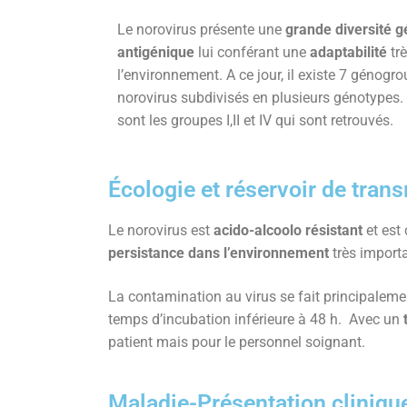
Le norovirus présente une
grande diversité
g
antigénique
lui conférant une
adaptabilité
tr
l’environnement. A ce jour, il existe 7 génog
norovirus subdivisés en plusieurs génotypes
sont les groupes I,II et IV qui sont retrouvés.
Écologie et réservoir de tran
Le norovirus est
acido-alcoolo résistant
et est
persistance dans l’environnement
très import
La contamination au virus se fait principalem
temps d’incubation inférieure à 48 h. Avec un
patient mais pour le personnel soignant.
Maladie-Présentation cliniqu