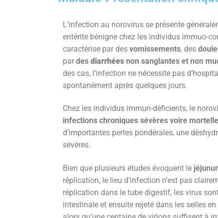
L’infection au norovirus se présente général
entérite bénigne chez les individus immuo-co
caractérise par des
vomissements
, des
doule
par
des
diarrhées
non sanglantes et non m
des cas, l’infection ne nécessite pas d’hospita
spontanément après quelques jours.
Chez les individus immun-déficients, le norov
infections chroniques sévères voire mortell
d’importantes pertes pondérales, une déshydra
sévères.
Bien que plusieurs études évoquent le
jéjunu
réplication, le lieu d’infection n’est pas clair
réplication dans le tube digestif, les virus son
intestinale et ensuite rejeté dans les selles e
alors qu’une centaine de virions suffisent à i