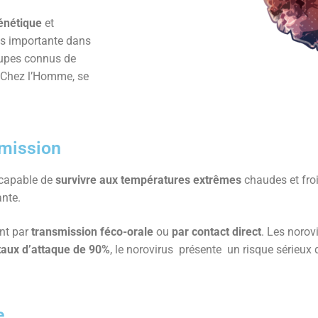
énétique
et
ès importante dans
roupes connus de
. Chez l’Homme, se
smission
 capable de
survivre aux températures extrêmes
chaudes et froi
ante.
ent par
transmission féco-orale
ou
par contact direct
. Les norov
taux d’attaque
de 90%
, le norovirus présente un risque sérieux 
e