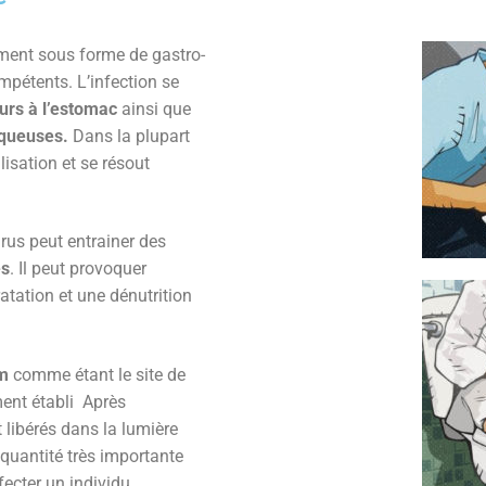
ement sous forme de gastro-
mpétents. L’infection se
urs à l’estomac
ainsi que
uqueuses.
Dans la plupart
lisation et se résout
irus peut entrainer des
es
. Il peut provoquer
tation et une dénutrition
m
comme étant le site de
ement établi Après
t libérés dans la lumière
n quantité très importante
nfecter un individu