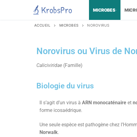
MICROBES
MICR
ACCUEIL
MICROBES
NOROVIRUS
Norovirus ou Virus de No
Caliciviridae
(Famille)
Biologie du virus
Il s’agit d’un virus à
ARN monocaténaire
et
n
forme icosaédrique.
Une seule espèce est pathogène chez l’Homme:
Norwalk
.