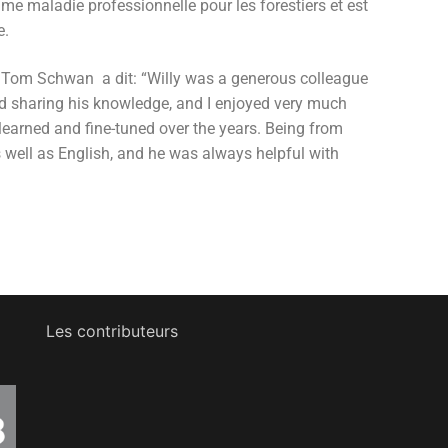
e maladie professionnelle pour les forestiers et est
e.
. Tom Schwan a dit: “Willy was a generous colleague
d sharing his knowledge, and I enjoyed very much
earned and fine-tuned over the years. Being from
well as English, and he was always helpful with
Les contributeurs