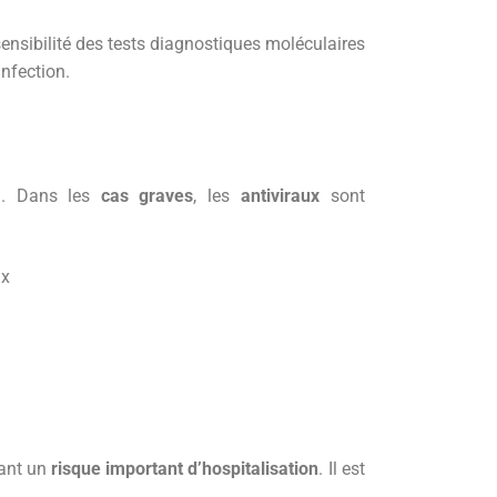
 sensibilité des tests diagnostiques moléculaires
nfection.
s). Dans les
cas graves
, les
antiviraux
sont
ux
tant un
risque important d’hospitalisation
. Il est