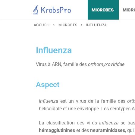
MICROBES
MICR
ACCUEIL
MICROBES
INFLUENZA
Influenza
Virus à ARN, famille des
orthomyxoviridae
Aspect
Influenza
est un virus de la famille des
ort
hélicoïdale et une enveloppe. Les sérotypes A, 
La classification des virus
Influenza
se bas
hémagglutinines
et des
neuraminidases
, qu