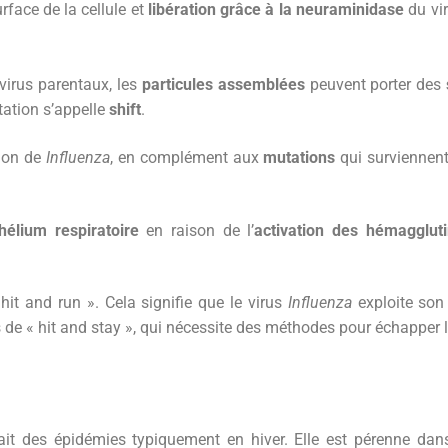
rface de la cellule et
libération grâce à la neuraminidase
du vir
 virus parentaux, les
particules assemblées
peuvent porter des
tation s’appelle
shift
.
tion de
Influenza
, en complément aux
mutations
qui surviennen
hélium respiratoire
en raison de l’
activation des hémagglut
hit and run ». Cela signifie que le virus
Influenza
exploite son
es de « hit and stay », qui nécessite des méthodes pour échappe
ait des épidémies typiquement en hiver. Elle est pérenne dan