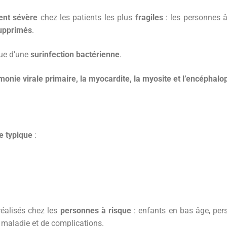
ent sévère
chez les patients les plus
fragiles
: les personnes 
upprimés
.
que d’une
surinfection bactérienne
.
monie virale primaire, la myocardite, la myosite et l’encéphalo
de typique
:
réalisés chez les
personnes à risque
: enfants en bas âge, pe
 maladie et de complications.