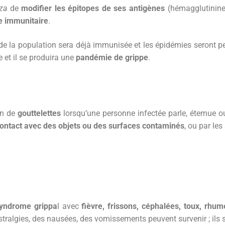
za
de
modifier les épitopes de ses antigènes
(hémagglutinine
e immunitaire
.
 de la population sera déjà immunisée et les épidémies seront pe
e et il se produira une
pandémie de grippe
.
on de
gouttelettes
lorsqu’une personne infectée parle, éternue ou
ontact avec des objets ou des surfaces contaminés
, ou par les
yndrome grippa
l avec
fièvre, frissons, céphalées, toux, rhum
algies, des nausées, des vomissements peuvent survenir ; ils s