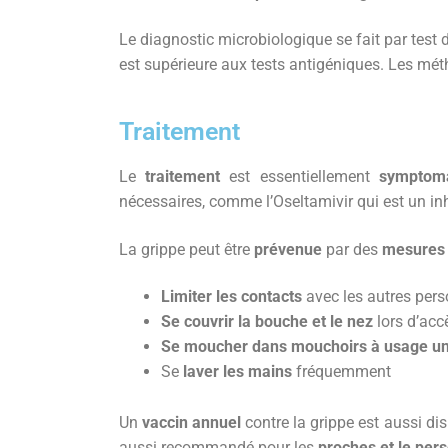
Le diagnostic microbiologique se fait par test 
est supérieure aux tests antigéniques. Les méth
Traitement
Le
traitement
est essentiellement
symptoma
nécessaires, comme l’Oseltamivir qui est un in
La grippe peut être
prévenue
par des
mesures 
Limiter les contacts
avec les autres pers
Se couvrir la bouche et le nez
lors d’acc
Se moucher dans mouchoirs à usage u
Se
laver les mains
fréquemment
Un
vaccin annuel
contre la grippe est aussi di
aussi recommandé pour les
proches et le per