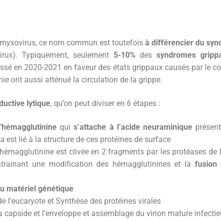
omyxovirus, ce nom commun est toutefois
à différencier du sy
ovirus). Typiquement, seulement
5-10%
des
syndromes gripp
baissé en 2020-2021 en faveur des états grippaux causés par le 
e ont aussi atténué la circulation de la grippe.
ductive lytique
, qu’on peut diviser en 6 étapes :
’
hémagglutinine
qui
s’attache à l’acide neuraminique
présent
za
est lié à la structure de ces protéines de surface
’hémagglutinine est clivée en 2 fragments par les protéases de l’
rainant une modification des hémagglutinines et la
fusion
du matériel génétique
de l’eucaryote et Synthèse des protéines virales
capside et l’enveloppe et assemblage du virion mature infecti