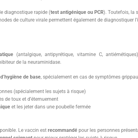
de diagnostique rapide (
test antigénique ou PCR
). Toutefois, la
odes de culture virale permettent également de diagnostiquer l’i
tique
(antalgique, antipyrétique, vitamine C, antiémétique
hibiteur de la neuraminidase.
d’hygiène de base
, spécialement en cas de symptômes grippa
onnes (spécialement les sujets à risque)
ès de toux et d’éternuement
nique
et les jeter dans une poubelle fermée
sponible. Le vaccin est
recommandé
pour les personnes présen
sonnel soignant
pour mieux protéger les sujets à risque.